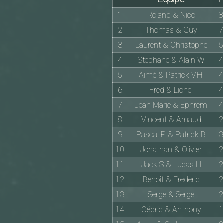
1
Roland & Nico
8
2
Thomas & Guy
7
3
Laurent & Christophe
5
4
Stephane & Alain W
4
5
Aimé & Patrick V.H.
4
6
Fred & Lionel
4
7
Jean Marie & Ephrem
4
8
Vincent & Arnaud
2
9
Pascal P & Patrick B
3
10
Jonathan & Olivier
2
11
Jack S & Lucas H
2
12
Benoit & Frederic
2
13
Serge & Serge
2
14
Cédric & Anthony
1