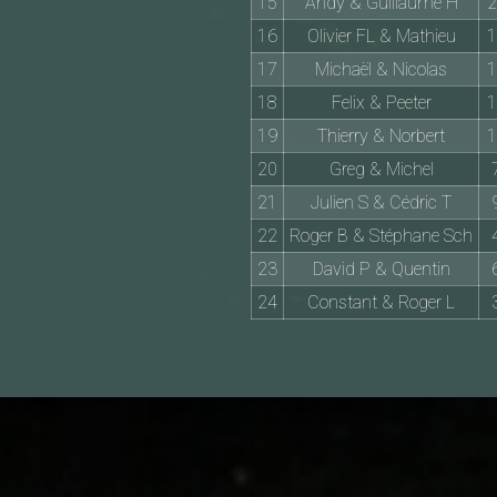
15
Andy & Guillaume H
2
16
Olivier FL & Mathieu
1
17
Michaël & Nicolas
1
18
Felix & Peeter
1
19
Thierry & Norbert
1
20
Greg & Michel
21
Julien S & Cédric T
22
Roger B & Stéphane Sch
23
David P & Quentin
24
Constant & Roger L