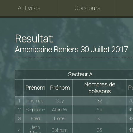
Activités
Concours
Resultat:
Americaine Reniers 30 Juillet 2017
Secteur A
Nombres de
Prénom
Prénom
P
poissons
1
Thomas
Guy
32
7
2
Stephane
Alain W
59
4
3
Fred
Lionel
31
4
Jean
4
Ephrem
35
4