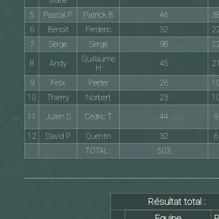
Marie
5
Pascal P
Patrick B
46
3
6
Benoit
Frederic
32
2
7
Serge
Serge
98
2
Guillaume
8
Andy
45
2
H
9
Felix
Peeter
26
1
10
Thierry
Norbert
23
1
11
Julien S
Cédric T
44
9
12
David P
Quentin
32
6
TOTAL :
503
Résultat total :
Equipe
P