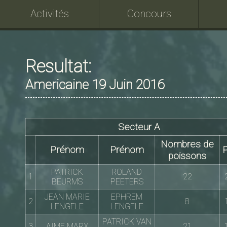
Activités
Concours
Resultat:
Americaine 19 Juin 2016
Secteur A
Nombres de
Prénom
Prénom
P
poissons
PATRICK
ROLAND
1
22
BEURMS
PEETERS
JEAN MARIE
EPHREM
2
8
LENGELE
LENGELE
PATRICK VAN
3
AIME MARX
21