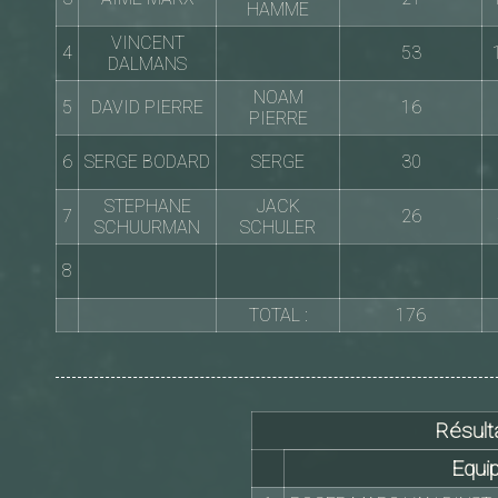
HAMME
VINCENT
4
53
DALMANS
NOAM
5
DAVID PIERRE
16
PIERRE
6
SERGE BODARD
SERGE
30
STEPHANE
JACK
7
26
SCHUURMAN
SCHULER
8
TOTAL :
176
Résulta
Equi