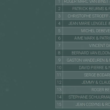
1
ROGER MARC VAN BINST
2
PATRICK BEURMS & 
3
CHRISTOPHE STROEFF 
4
JEAN MARIE LENGELE 
5
MICHEL DEBEVE
6
AIME MARX & PATR
7
VINCENT D
8
BERNARD VAN ELDOM
9
GASTON VANDEUREN & 
10
DAVID PIERRE &
11
SERGE BODAR
12
JEMMY & CLAU
13
ROGER BE
14
STEPHANE SCHUURMAN
15
JEAN COSYNS & R